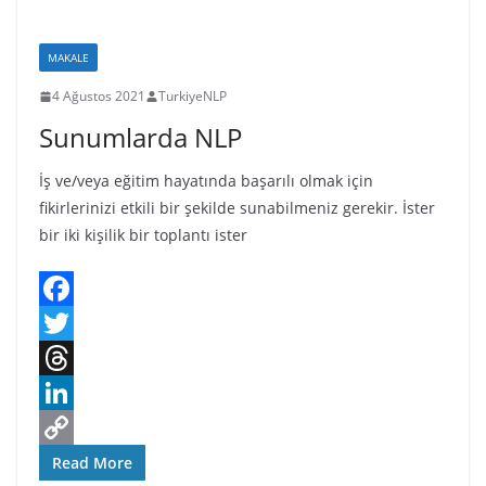
k
r
d
e
y
MAKALE
s
d
L
4 Ağustos 2021
TurkiyeNLP
I
i
Sunumlarda NLP
n
n
k
İş ve/veya eğitim hayatında başarılı olmak için
fikirlerinizi etkili bir şekilde sunabilmeniz gerekir. İster
bir iki kişilik bir toplantı ister
F
a
T
c
w
T
e
i
h
L
b
t
r
i
C
Read More