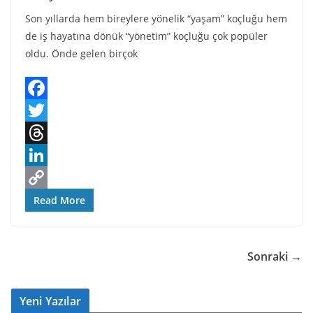
k
Son yıllarda hem bireylere yönelik “yaşam” koçluğu hem
de iş hayatına dönük “yönetim” koçluğu çok popüler
oldu. Önde gelen birçok
F
a
T
c
w
T
e
i
h
L
b
t
r
i
C
Read More
o
t
e
n
o
o
e
a
k
p
Sonraki →
k
r
d
e
y
s
d
L
Yeni Yazılar
I
i