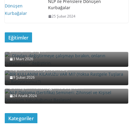
NLP ile Prenslere Dönüşen
Kurbağalar
25 Şubat 2024
Eğitimler
Davet: “Yeniden Çerçeveleme” (Reframing) ile
Sınırlarınızı Aşın!
3 Mart 2026
BİR KULLANIM KILAVUZU VAR MI? (Yoksa Rastgele
Tuşlara mı Basıyorsunuz?)
9 Şubat 2026
NLP Diploma (Sertifika) Semineri: Zihinsel ve Kişisel
Dönüşüm Yolculuğunuz Başlasın!
24 Aralık 2024
Kategoriler