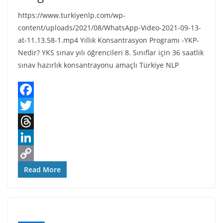
https://www.turkiyenlp.com/wp-
content/uploads/2021/08/WhatsApp-Video-2021-09-13-
at-11.13.58-1.mp4 Yıllık Konsantrasyon Programı -YKP-
Nedir? YKS sınav yılı öğrencileri 8. Sınıflar için 36 saatlik
sınav hazırlık konsantrayonu amaçlı Türkiye NLP
F
a
T
c
w
T
e
i
h
L
b
t
r
i
C
Read More
o
t
e
n
o
o
e
a
k
p
k
r
d
e
y