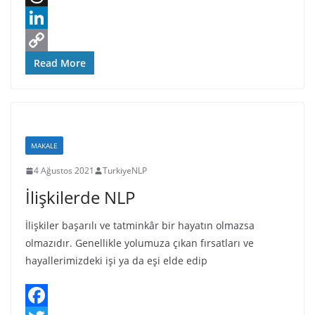
c
w
T
e
i
h
L
b
t
r
i
C
Read More
o
t
e
n
o
o
e
a
k
p
k
r
d
e
y
MAKALE
s
d
L
4 Ağustos 2021
TurkiyeNLP
I
i
İlişkilerde NLP
n
n
k
İlişkiler başarılı ve tatminkâr bir hayatın olmazsa
olmazıdır. Genellikle yolumuza çıkan fırsatları ve
hayallerimizdeki işi ya da eşi elde edip