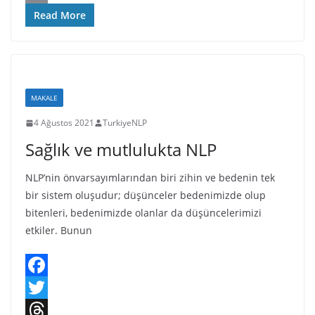
b
t
r
i
C
Read More
o
t
e
n
o
o
e
a
k
p
k
r
d
e
y
MAKALE
s
d
L
4 Ağustos 2021
TurkiyeNLP
I
i
Sağlık ve mutlulukta NLP
n
n
k
NLP’nin önvarsayımlarından biri zihin ve bedenin tek
bir sistem oluşudur; düşünceler bedenimizde olup
bitenleri, bedenimizde olanlar da düşüncelerimizi
etkiler. Bunun
F
a
T