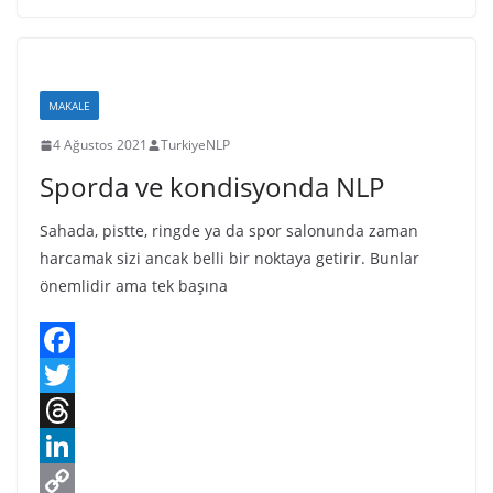
o
t
e
n
o
o
e
a
k
p
k
r
d
e
y
MAKALE
s
d
L
4 Ağustos 2021
TurkiyeNLP
I
i
Sporda ve kondisyonda NLP
n
n
k
Sahada, pistte, ringde ya da spor salonunda zaman
harcamak sizi ancak belli bir noktaya getirir. Bunlar
önemlidir ama tek başına
F
a
T
c
w
T
e
i
h
L