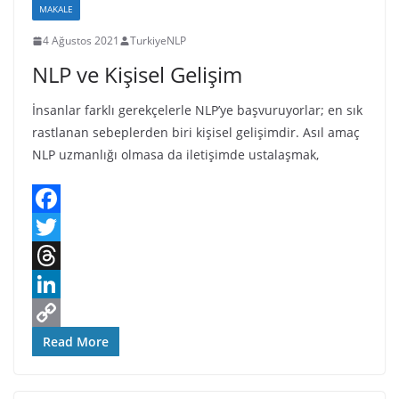
MAKALE
s
d
L
4 Ağustos 2021
TurkiyeNLP
I
i
NLP ve Kişisel Gelişim
n
n
k
İnsanlar farklı gerekçelerle NLP’ye başvuruyorlar; en sık
rastlanan sebeplerden biri kişisel gelişimdir. Asıl amaç
NLP uzmanlığı olmasa da iletişimde ustalaşmak,
F
a
T
c
w
T
e
i
h
L
b
t
r
i
C
Read More
o
t
e
n
o
o
e
a
k
p