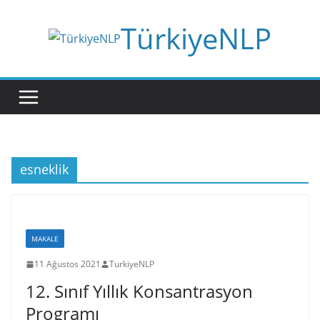
Skip
TürkiyeNLP
to
content
esneklik
MAKALE
11 Ağustos 2021
TurkiyeNLP
12. Sınıf Yıllık Konsantrasyon
Programı