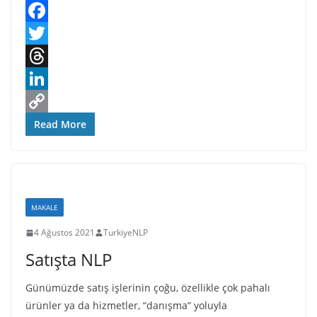
F
a
T
c
w
T
e
i
h
L
b
t
r
i
C
Read More
o
t
e
n
o
o
e
a
k
p
k
r
d
e
y
MAKALE
s
d
L
4 Ağustos 2021
TurkiyeNLP
I
i
Satışta NLP
n
n
k
Günümüzde satış işlerinin çoğu, özellikle çok pahalı
ürünler ya da hizmetler, “danışma” yoluyla