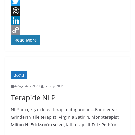
F
a
T
c
w
T
e
i
h
L
b
t
r
i
C
Read More
o
t
e
n
o
o
e
a
k
p
k
r
d
e
y
MAKALE
s
d
L
4 Ağustos 2021
TurkiyeNLP
I
i
Terapide NLP
n
n
k
NLP’nin çıkış noktası terapi olduğundan—Bandler ve
Grinder’ın aile terapisti Virginia Satir’in, hipnoterapist
Milton H. Erickson’m ve geştalt terapisti Fritz Perls’ün