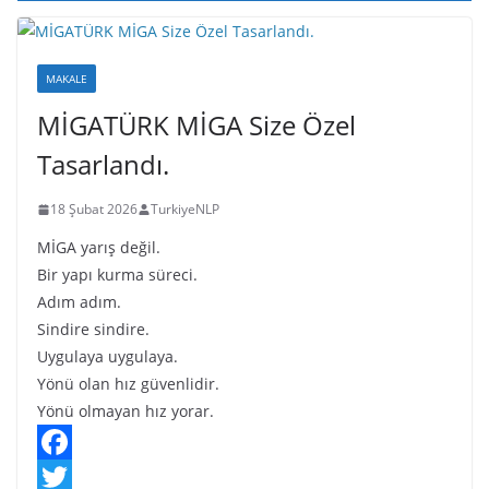
n
n
k
MAKALE
MİGATÜRK MİGA Size Özel
Tasarlandı.
18 Şubat 2026
TurkiyeNLP
MİGA yarış değil.
Bir yapı kurma süreci.
Adım adım.
Sindire sindire.
Uygulaya uygulaya.
Yönü olan hız güvenlidir.
Yönü olmayan hız yorar.
F