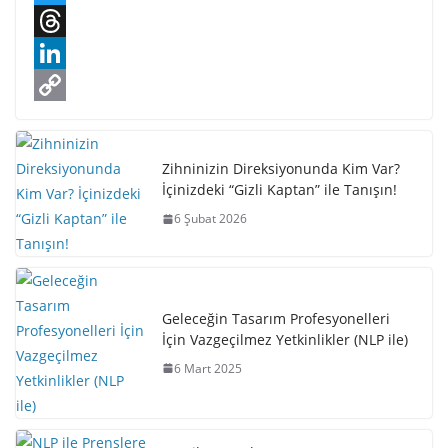
a
T
c
w
T
e
i
h
L
b
t
r
i
C
o
t
e
n
o
Zihninizin Direksiyonunda Kim Var?
o
e
a
k
p
İçinizdeki “Gizli Kaptan” ile Tanışın!
k
r
d
e
y
6 Şubat 2026
s
d
L
I
i
n
n
Geleceğin Tasarım Profesyonelleri
İçin Vazgeçilmez Yetkinlikler (NLP ile)
k
6 Mart 2025