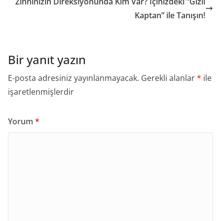
o
s
n
n
Zihninizin Direksiyonunda Kim Var? İçinizdeki “Gizli
o
k
Kaptan” ile Tanışın!
k
Bir yanıt yazın
E-posta adresiniz yayınlanmayacak.
Gerekli alanlar
*
ile
işaretlenmişlerdir
Yorum
*