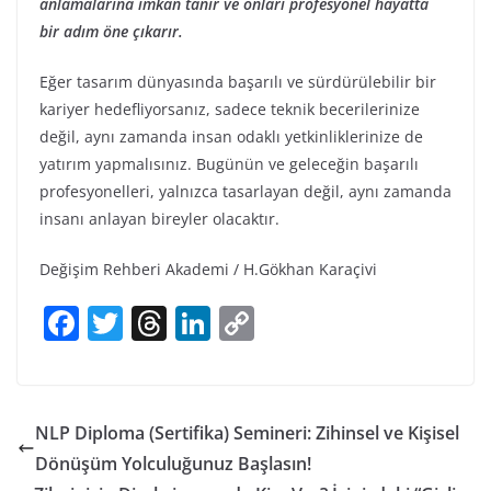
anlamalarına imkan tanır ve onları profesyonel hayatta
bir adım öne çıkarır.
Eğer tasarım dünyasında başarılı ve sürdürülebilir bir
kariyer hedefliyorsanız, sadece teknik becerilerinize
değil, aynı zamanda insan odaklı yetkinliklerinize de
yatırım yapmalısınız. Bugünün ve geleceğin başarılı
profesyonelleri, yalnızca tasarlayan değil, aynı zamanda
insanı anlayan bireyler olacaktır.
Değişim Rehberi Akademi / H.Gökhan Karaçivi
F
T
T
Li
C
a
w
h
n
o
c
itt
re
k
p
e
er
a
e
y
NLP Diploma (Sertifika) Semineri: Zihinsel ve Kişisel
b
d
dI
Li
Dönüşüm Yolculuğunuz Başlasın!