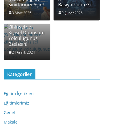
Sınırlarınızı Aşın!
Basıyorsunuz?)
NLP Diploma
3 Mart 2026
9 Şubat 2026
(Sertifika)
Semineri:
Zihinsel ve
Kişisel Dönüşüm
Yolculuğunuz
Başlasın!
24 Aralık 2024
Kategoriler
Eğitim İçerikleri
Eğitimlerimiz
Genel
Makale