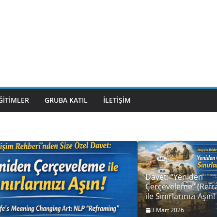
ĞITIMLER
GRUBA KATIL
İLETIŞIM
Davet: “Yeniden
Çerçeveleme” (Refr
ile Sınırlarınızı Aşın!
3 Mart 2026