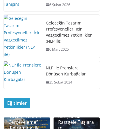
o
k
6 Şubat 2026
k
Geleceğin Tasarım
Profesyonelleri İçin
Vazgeçilmez Yetkinlikler
(NLP ile)
6 Mart 2025
NLP ile Prenslere
Dönüşen Kurbağalar
25 Şubat 2024
Eğitimler
BİR KULLANIM
KILAVUZU VAR
Davet: “Yeniden
MI? (Yoksa
Çerçeveleme”
Rastgele Tuşlara
(Reframing) ile
mı