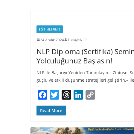
EĞITIMLERIMIZ
24 Aralık 2024
TurkiyeNLP
NLP Diploma (Sertifika) Semin
Yolculuğunuz Başlasın!
NLP ile Başarıyı Yeniden Tanımlayın:– Zihinsel Sür
güçlü ve etkili düşünme stratejileri geliştirin.– İl
F
T
T
Li
C
a
w
h
n
o
c
itt
re
k
p
Read More
e
er
a
e
y
b
d
dI
Li