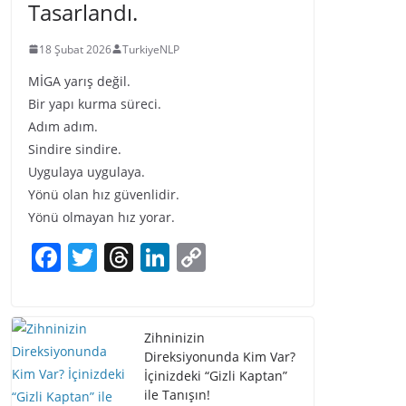
Tasarlandı.
18 Şubat 2026
TurkiyeNLP
MİGA yarış değil.
Bir yapı kurma süreci.
Adım adım.
Sindire sindire.
Uygulaya uygulaya.
Yönü olan hız güvenlidir.
Yönü olmayan hız yorar.
F
T
T
Li
C
a
w
h
n
o
c
itt
re
k
p
e
er
a
e
y
Zihninizin
Direksiyonunda Kim Var?
b
d
dI
Li
İçinizdeki “Gizli Kaptan”
o
s
n
n
ile Tanışın!