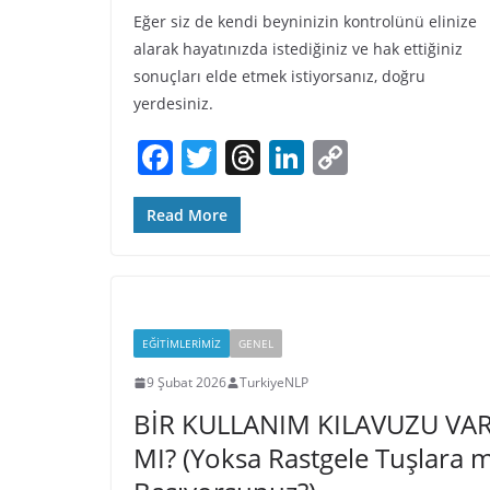
Eğer siz de kendi beyninizin kontrolünü elinize
alarak hayatınızda istediğiniz ve hak ettiğiniz
sonuçları elde etmek istiyorsanız, doğru
yerdesiniz.
F
T
T
Li
C
a
w
h
n
o
c
itt
re
k
p
Read More
e
er
a
e
y
b
d
dI
Li
o
s
n
n
EĞITIMLERIMIZ
GENEL
o
k
9 Şubat 2026
TurkiyeNLP
k
BİR KULLANIM KILAVUZU VA
MI? (Yoksa Rastgele Tuşlara m