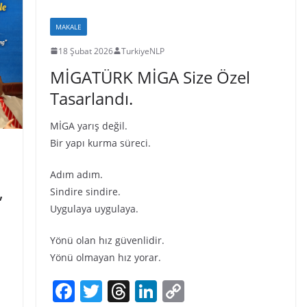
MAKALE
18 Şubat 2026
TurkiyeNLP
MİGATÜRK MİGA Size Özel
Tasarlandı.
MİGA yarış değil.
Bir yapı kurma süreci.
Adım adım.
Sindire sindire.
”
Uygulaya uygulaya.
Yönü olan hız güvenlidir.
Yönü olmayan hız yorar.
F
T
T
Li
C