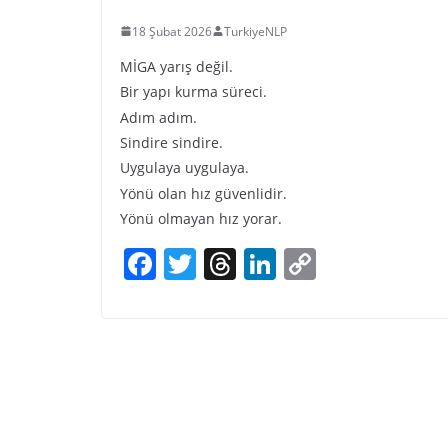
18 Şubat 2026
TurkiyeNLP
MİGA yarış değil.
Bir yapı kurma süreci.
Adım adım.
Sindire sindire.
Uygulaya uygulaya.
Yönü olan hız güvenlidir.
Yönü olmayan hız yorar.
F
T
T
Li
C
a
w
h
n
o
c
itt
re
k
p
e
er
a
e
y
b
d
dI
Li
o
s
n
n