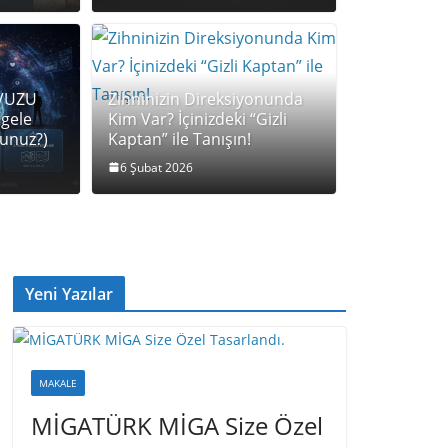
den Çerçeveleme” (Reframing) ile
AVUZU
Zihninizin Direksiyonunda
Aşın!
tgele
Kim Var? İçinizdeki “Gizli
sunuz?)
Kaptan” ile Tanışın!
NLP
6 Şubat 2026
Yeni Yazılar
MAKALE
MİGATÜRK MİGA Size Özel