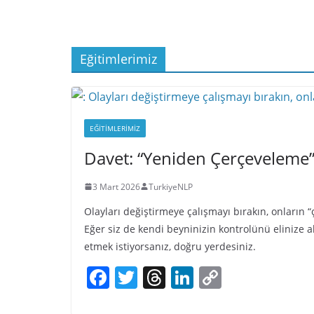
o
k
k
Eğitimlerimiz
EĞITIMLERIMIZ
Davet: “Yeniden Çerçeveleme” (
3 Mart 2026
TurkiyeNLP
Olayları değiştirmeye çalışmayı bırakın, onların “
Eğer siz de kendi beyninizin kontrolünü elinize al
etmek istiyorsanız, doğru yerdesiniz.
F
T
T
Li
C
a
w
h
n
o