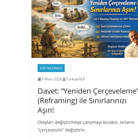
o
s
n
n
o
k
k
EĞITIMLERIMIZ
3 Mart 2026
TurkiyeNLP
Davet: “Yeniden Çerçeveleme
(Reframing) ile Sınırlarınızı
Aşın!
Olayları değiştirmeye çalışmayı bırakın, onların
“çerçevesini” değiştirin.