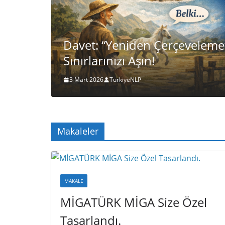
Davet: “Yeniden Çerçeveleme”
Sınırlarınızı Aşın!
3 Mart 2026
TurkiyeNLP
Makaleler
MAKALE
MİGATÜRK MİGA Size Özel
Tasarlandı.