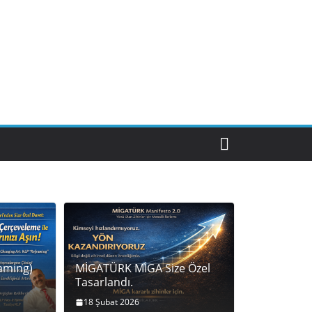
aming)
MİGATÜRK MİGA Size Özel
Tasarlandı.
18 Şubat 2026