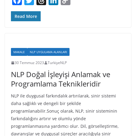
F
T
T
Li
C
a
w
h
n
o
c
itt
re
k
p
Read More
e
er
a
e
y
b
d
dI
Li
o
s
n
n
MAKALE
NLP UYGULAMA ALANLARI
o
k
30 Temmuz 2023
TurkiyeNLP
k
NLP Doğal İşleyişi Anlamak ve
Programlama Teknikleridir
NLP ile duygusal farkındalık artırılarak, sinir sistemi
daha sağlıklı ve dengeli bir şekilde
programlanabilir.Sonuç olarak, NLP, sinir sisteminin
farkındalığını artırır ve olumlu yönde
programlanmasına yardımcı olur. Dil, görselleştirme,
davranışlar ve duygusal süreçler aracılığıyla sinir