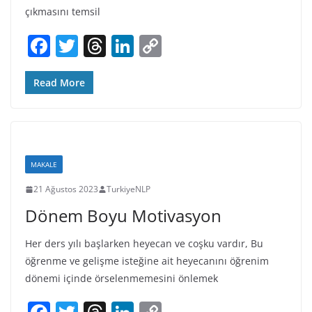
çıkmasını temsil
F
T
T
Li
C
a
w
h
n
o
c
itt
re
k
p
Read More
e
er
a
e
y
b
d
dI
Li
o
s
n
n
MAKALE
o
k
21 Ağustos 2023
TurkiyeNLP
k
Dönem Boyu Motivasyon
Her ders yılı başlarken heyecan ve coşku vardır, Bu
öğrenme ve gelişme isteğine ait heyecanını öğrenim
dönemi içinde örselenmemesini önlemek