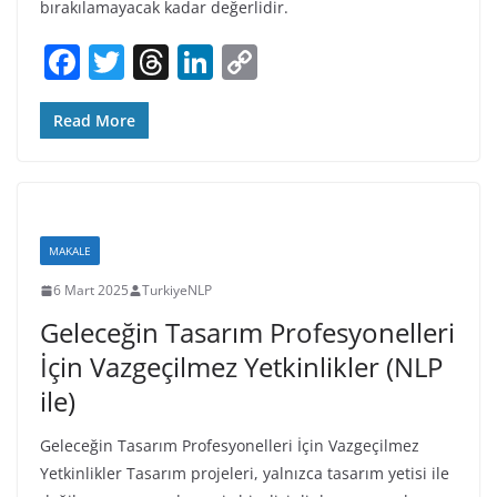
bırakılamayacak kadar değerlidir.
F
T
T
Li
C
a
w
h
n
o
c
itt
re
k
p
Read More
e
er
a
e
y
b
d
dI
Li
o
s
n
n
MAKALE
o
k
6 Mart 2025
TurkiyeNLP
k
Geleceğin Tasarım Profesyonelleri
İçin Vazgeçilmez Yetkinlikler (NLP
ile)
Geleceğin Tasarım Profesyonelleri İçin Vazgeçilmez
Yetkinlikler Tasarım projeleri, yalnızca tasarım yetisi ile