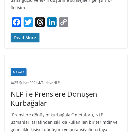
daha güçlü ve etkili düşünme stratejileri geliştirin.–
İletişim
F
T
T
Li
C
a
w
h
n
o
c
itt
re
k
p
Read More
e
er
a
e
y
b
d
dI
Li
o
s
n
n
MAKALE
o
k
25 Şubat 2024
TurkiyeNLP
k
NLP ile Prenslere Dönüşen
Kurbağalar
“Prenslere dönüşen kurbağalar” metaforu, NLP
uzmanları tarafından sıklıkla kullanılan bir terimdir ve
genellikle kişisel dönüşüm ve potansiyelin ortaya