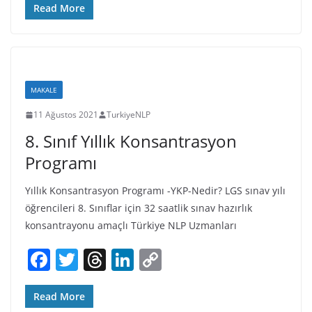
c
itt
re
k
p
Read More
e
er
a
e
y
b
d
dI
Li
o
s
n
n
MAKALE
o
k
11 Ağustos 2021
TurkiyeNLP
k
8. Sınıf Yıllık Konsantrasyon
Programı
Yıllık Konsantrasyon Programı -YKP-Nedir? LGS sınav yılı
öğrencileri 8. Sınıflar için 32 saatlik sınav hazırlık
konsantrayonu amaçlı Türkiye NLP Uzmanları
F
T
T
Li
C
a
w
h
n
o
c
itt
re
k
p
Read More