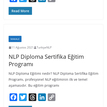
a
w
h
n
o
c
itt
re
k
p
Read More
e
er
a
e
y
b
d
dI
Li
o
s
n
n
MAKALE
o
k
11 Ağustos 2021
TurkiyeNLP
k
NLP Diploma Sertifika Eğitim
Programı
NLP Diploma Eğitimi nedir? NLP Diploma Sertifika Eğitim
Programı, profesyonel NLP eğitiminin ilk ve temel
aşamasıdır. Bu eğitim programı
F
T
T
Li
C
a
w
h
n
o