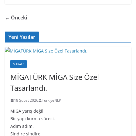
e
er
a
e
y
b
d
dI
Li
← Önceki
o
s
n
n
o
k
Yeni Yazılar
k
MAKALE
MİGATÜRK MİGA Size Özel
Tasarlandı.
18 Şubat 2026
TurkiyeNLP
MİGA yarış değil.
Bir yapı kurma süreci.
Adım adım.
Sindire sindire.