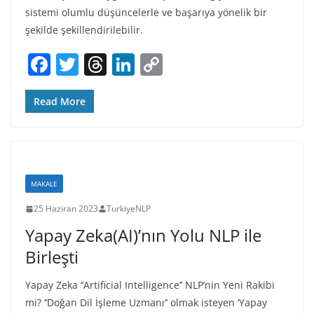
sistemi olumlu düşüncelerle ve başarıya yönelik bir
şekilde şekillendirilebilir.
F
T
T
Li
C
a
w
h
n
o
c
itt
re
k
p
Read More
e
er
a
e
y
b
d
dI
Li
o
s
n
n
MAKALE
o
k
25 Haziran 2023
TurkiyeNLP
k
Yapay Zeka(AI)’nın Yolu NLP ile
Birleşti
Yapay Zeka ‘’Artificial Intelligence’’ NLP’nin Yeni Rakibi
mi? ‘’Doğan Dil İşleme Uzmanı’’ olmak isteyen ‘Yapay