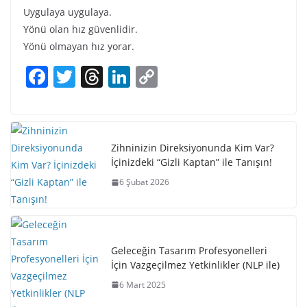
Uygulaya uygulaya.
Yönü olan hız güvenlidir.
Yönü olmayan hız yorar.
F
T
T
Li
C
a
w
h
n
o
c
itt
re
k
p
e
er
a
e
y
Zihninizin Direksiyonunda Kim Var?
b
d
dI
Li
İçinizdeki “Gizli Kaptan” ile Tanışın!
o
s
n
n
6 Şubat 2026
o
k
k
Geleceğin Tasarım Profesyonelleri
İçin Vazgeçilmez Yetkinlikler (NLP ile)
6 Mart 2025