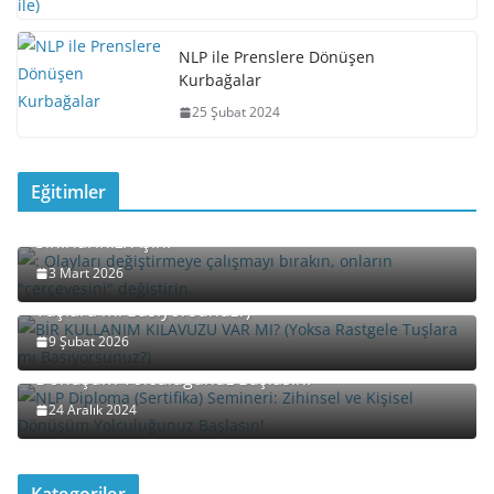
NLP ile Prenslere Dönüşen
Kurbağalar
25 Şubat 2024
Eğitimler
Davet: “Yeniden Çerçeveleme” (Reframing) ile
Sınırlarınızı Aşın!
3 Mart 2026
BİR KULLANIM KILAVUZU VAR MI? (Yoksa Rastgele
Tuşlara mı Basıyorsunuz?)
9 Şubat 2026
NLP Diploma (Sertifika) Semineri: Zihinsel ve Kişisel
Dönüşüm Yolculuğunuz Başlasın!
24 Aralık 2024