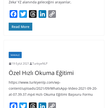
Zeka’ YZ alanında geleceğini arayanlar,
F
T
T
Li
C
a
w
h
n
o
c
itt
re
k
p
Read More
e
er
a
e
y
b
d
dI
Li
o
s
n
n
MAKALE
o
k
19 Eylül 2021
TurkiyeNLP
k
Özel Hızlı Okuma Eğitimi
https://www.turkiyenlp.com/wp-
content/uploads/2021/09/WhatsApp-Video-2021-09-20-
at-07.39.37.mp4 Hızlı Okuma Eğitimi Başvuru Formu
F
T
T
Li
C