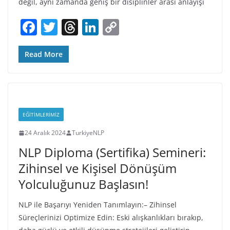
değil, aynı zamanda geniş bir disiplinler arası anlayışı
F
T
T
Li
C
a
w
h
n
o
c
itt
re
k
p
Read More
e
er
a
e
y
b
d
dI
Li
o
s
n
n
EĞITIMLERIMIZ
o
k
24 Aralık 2024
TurkiyeNLP
k
NLP Diploma (Sertifika) Semineri:
Zihinsel ve Kişisel Dönüşüm
Yolculuğunuz Başlasın!
NLP ile Başarıyı Yeniden Tanımlayın:– Zihinsel
Süreçlerinizi Optimize Edin: Eski alışkanlıkları bırakıp,