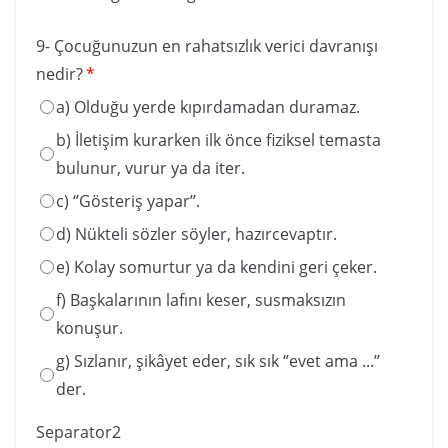
9- Çocuğunuzun en rahatsızlık verici davranışı
nedir?
*
a) Olduğu yerde kıpırdamadan duramaz.
b) İletişim kurarken ilk önce fiziksel temasta
bulunur, vurur ya da iter.
c) ‘’Gösteriş yapar’’.
d) Nükteli sözler söyler, hazırcevaptır.
e) Kolay somurtur ya da kendini geri çeker.
f) Başkalarının lafını keser, susmaksızın
konuşur.
g) Sızlanır, şikâyet eder, sık sık ‘’evet ama ...’’
der.
Separator2