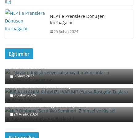
NLP ile Prenslere Dönüşen
Kurbağalar
25 Şubat 2024
Eğitimler
Davet: “Yeniden Çerçeveleme” (Reframing) ile
Sınırlarınızı Aşın!
3 Mart 2026
BİR KULLANIM KILAVUZU VAR MI? (Yoksa Rastgele
Tuşlara mı Basıyorsunuz?)
9 Şubat 2026
NLP Diploma (Sertifika) Semineri: Zihinsel ve Kişisel
Dönüşüm Yolculuğunuz Başlasın!
24 Aralık 2024
Kategoriler