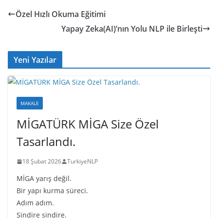
e
er
a
e
y
Özel Hızlı Okuma Eğitimi
b
d
dI
Li
Yapay Zeka(AI)’nın Yolu NLP ile Birleşti
o
s
n
n
o
k
Yeni Yazılar
k
MAKALE
MİGATÜRK MİGA Size Özel
Tasarlandı.
18 Şubat 2026
TurkiyeNLP
MİGA yarış değil.
Bir yapı kurma süreci.
Adım adım.
Sindire sindire.