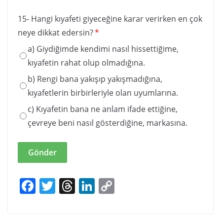
15- Hangi kıyafeti giyeceğine karar verirken en çok
neye dikkat edersin?
*
a) Giydiğimde kendimi nasıl hissettiğime,
kıyafetin rahat olup olmadığına.
b) Rengi bana yakışıp yakışmadığına,
kıyafetlerin birbirleriyle olan uyumlarına.
c) Kıyafetin bana ne anlam ifade ettiğine,
çevreye beni nasıl gösterdiğine, markasına.
Gönder
F
T
T
Li
C
a
w
h
n
o
c
itt
re
k
p