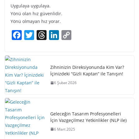
Uygulaya uygulaya.
Yönü olan hız güvenlidir.
Yönü olmayan hız yorar.
F
T
T
Li
C
a
w
h
n
o
c
itt
re
k
p
e
er
a
e
y
Zihninizin Direksiyonunda Kim Var?
b
d
dI
Li
İçinizdeki “Gizli Kaptan” ile Tanışın!
o
s
n
n
6 Şubat 2026
o
k
k
Geleceğin Tasarım Profesyonelleri
İçin Vazgeçilmez Yetkinlikler (NLP ile)
6 Mart 2025