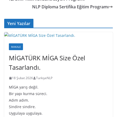
b
d
dI
Li
NLP Diploma Sertifika Eğitim Programı
o
s
n
n
o
k
Yeni Yazılar
k
MAKALE
MİGATÜRK MİGA Size Özel
Tasarlandı.
18 Şubat 2026
TurkiyeNLP
MİGA yarış değil.
Bir yapı kurma süreci.
Adım adım.
Sindire sindire.
Uygulaya uygulaya.