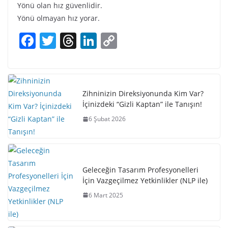
Yönü olan hız güvenlidir.
Yönü olmayan hız yorar.
F
T
T
Li
C
a
w
h
n
o
c
itt
re
k
p
e
er
a
e
y
Zihninizin Direksiyonunda Kim Var?
b
d
dI
Li
İçinizdeki “Gizli Kaptan” ile Tanışın!
o
s
n
n
6 Şubat 2026
o
k
k
Geleceğin Tasarım Profesyonelleri
İçin Vazgeçilmez Yetkinlikler (NLP ile)
6 Mart 2025