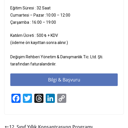
Eğitim Süresi : 32 Saat
Cumartesi – Pazar :10:00 – 12:00
Çarşamba : 16:00 – 19:00
Katılım Ücreti : 500 ₺ + KDV
(ödeme ön kayıttan sonra alınır.)
Değişim Rehberi Yönetim & Danışmanlık Tic. Ltd. Şti.
tarafından faturalandırılır.
Bilgi & Başvuru
F
T
T
Li
C
a
w
h
n
o
c
itt
re
k
p
e
er
a
e
y
12. Sınıf Yıllık Konsantrasyon Programı