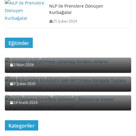
NLP ile Prenslere Dönüşen
Kurbağalar
25 Şubat 2024
Eğitimler
Davet: “Yeniden Çerçeveleme” (Reframing) ile
Sınırlarınızı Aşın!
3 Mart 2026
BİR KULLANIM KILAVUZU VAR MI? (Yoksa Rastgele
Tuşlara mı Basıyorsunuz?)
9 Şubat 2026
NLP Diploma (Sertifika) Semineri: Zihinsel ve Kişisel
Dönüşüm Yolculuğunuz Başlasın!
24 Aralık 2024
Kategoriler