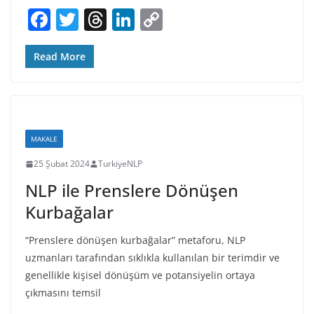
F
T
T
Li
C
a
w
h
n
o
c
itt
re
k
p
Read More
e
er
a
e
y
b
d
dI
Li
o
s
n
n
MAKALE
o
k
25 Şubat 2024
TurkiyeNLP
k
NLP ile Prenslere Dönüşen
Kurbağalar
“Prenslere dönüşen kurbağalar” metaforu, NLP
uzmanları tarafından sıklıkla kullanılan bir terimdir ve
genellikle kişisel dönüşüm ve potansiyelin ortaya
çıkmasını temsil