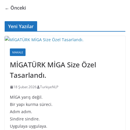
b
d
dI
Li
← Önceki
o
s
n
n
o
k
Yeni Yazılar
k
MAKALE
MİGATÜRK MİGA Size Özel
Tasarlandı.
18 Şubat 2026
TurkiyeNLP
MİGA yarış değil.
Bir yapı kurma süreci.
Adım adım.
Sindire sindire.
Uygulaya uygulaya.