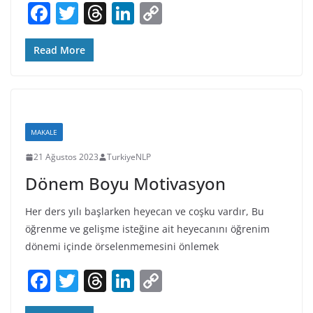
F
T
T
Li
C
a
w
h
n
o
c
itt
re
k
p
Read More
e
er
a
e
y
b
d
dI
Li
o
s
n
n
MAKALE
o
k
21 Ağustos 2023
TurkiyeNLP
k
Dönem Boyu Motivasyon
Her ders yılı başlarken heyecan ve coşku vardır, Bu
öğrenme ve gelişme isteğine ait heyecanını öğrenim
dönemi içinde örselenmemesini önlemek
F
T
T
Li
C
a
w
h
n
o