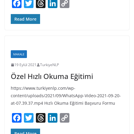
F
T
T
Li
C
a
w
h
n
o
c
itt
re
k
p
Read More
e
er
a
e
y
b
d
dI
Li
o
s
n
n
MAKALE
o
k
19 Eylül 2021
TurkiyeNLP
k
Özel Hızlı Okuma Eğitimi
https://www.turkiyenlp.com/wp-
content/uploads/2021/09/WhatsApp-Video-2021-09-20-
at-07.39.37.mp4 Hızlı Okuma Eğitimi Başvuru Formu
F
T
T
Li
C
a
w
h
n
o
Read More