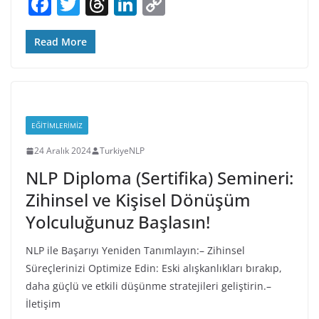
F
T
T
Li
C
a
w
h
n
o
c
itt
re
k
p
Read More
e
er
a
e
y
b
d
dI
Li
o
s
n
n
EĞITIMLERIMIZ
o
k
24 Aralık 2024
TurkiyeNLP
k
NLP Diploma (Sertifika) Semineri:
Zihinsel ve Kişisel Dönüşüm
Yolculuğunuz Başlasın!
NLP ile Başarıyı Yeniden Tanımlayın:– Zihinsel
Süreçlerinizi Optimize Edin: Eski alışkanlıkları bırakıp,
daha güçlü ve etkili düşünme stratejileri geliştirin.–
İletişim