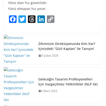
Yönü olan hız güvenlidir.
Yönü olmayan hız yorar.
F
T
T
Li
C
a
w
h
n
o
c
itt
re
k
p
e
er
a
e
y
Zihninizin Direksiyonunda Kim Var?
b
d
dI
Li
İçinizdeki “Gizli Kaptan” ile Tanışın!
o
s
n
n
6 Şubat 2026
o
k
k
Geleceğin Tasarım Profesyonelleri
İçin Vazgeçilmez Yetkinlikler (NLP ile)
6 Mart 2025