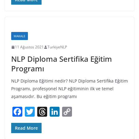
c
itt
re
k
p
e
er
a
e
y
b
d
dI
Li
o
s
n
n
MAKALE
o
k
11 Ağustos 2021
TurkiyeNLP
k
NLP Diploma Sertifika Eğitim
Programı
NLP Diploma Eğitimi nedir? NLP Diploma Sertifika Eğitim
Programı, profesyonel NLP eğitiminin ilk ve temel
aşamasıdır. Bu eğitim programı
F
T
T
Li
C
a
w
h
n
o
c
itt
re
k
p
Read More