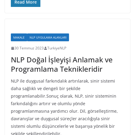
c
itt
re
k
p
Read More
e
er
a
e
y
b
d
dI
Li
o
s
n
n
MAKALE
NLP UYGULAMA ALANLARI
o
k
30 Temmuz 2023
TurkiyeNLP
k
NLP Doğal İşleyişi Anlamak ve
Programlama Teknikleridir
NLP ile duygusal farkındalık artırılarak, sinir sistemi
daha sağlıklı ve dengeli bir şekilde
programlanabilir.Sonuç olarak, NLP, sinir sisteminin
farkındalığını artırır ve olumlu yönde
programlanmasına yardımcı olur. Dil, görselleştirme,
davranışlar ve duygusal süreçler aracılığıyla sinir
sistemi olumlu düşüncelerle ve başarıya yönelik bir
şekilde şekillendirilebilir.