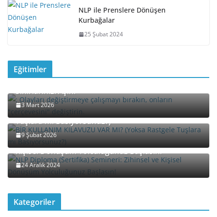
NLP ile Prenslere Dönüşen
Kurbağalar
25 Şubat 2024
Eğitimler
Davet: “Yeniden Çerçeveleme” (Reframing) ile
Sınırlarınızı Aşın!
3 Mart 2026
BİR KULLANIM KILAVUZU VAR MI? (Yoksa Rastgele
Tuşlara mı Basıyorsunuz?)
9 Şubat 2026
NLP Diploma (Sertifika) Semineri: Zihinsel ve
Kişisel Dönüşüm Yolculuğunuz Başlasın!
24 Aralık 2024
Kategoriler