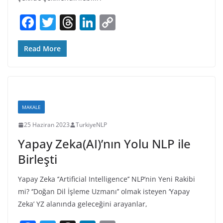
F
T
T
Li
C
a
w
h
n
o
c
itt
re
k
p
Read More
e
er
a
e
y
b
d
dI
Li
o
s
n
n
MAKALE
o
k
25 Haziran 2023
TurkiyeNLP
k
Yapay Zeka(AI)’nın Yolu NLP ile
Birleşti
Yapay Zeka ‘’Artificial Intelligence’’ NLP’nin Yeni Rakibi
mi? ‘’Doğan Dil İşleme Uzmanı’’ olmak isteyen ‘Yapay
Zeka’ YZ alanında geleceğini arayanlar,