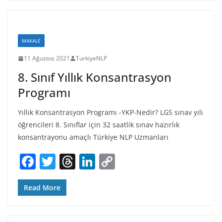
e
er
a
e
y
b
d
dI
Li
o
s
n
n
MAKALE
o
k
11 Ağustos 2021
TurkiyeNLP
k
8. Sınıf Yıllık Konsantrasyon
Programı
Yıllık Konsantrasyon Programı -YKP-Nedir? LGS sınav yılı
öğrencileri 8. Sınıflar için 32 saatlik sınav hazırlık
konsantrayonu amaçlı Türkiye NLP Uzmanları
F
T
T
Li
C
a
w
h
n
o
c
itt
re
k
p
Read More
e
er
a
e
y