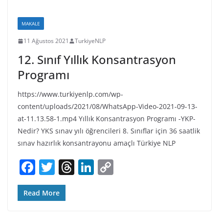
b
d
dI
Li
o
s
n
n
MAKALE
o
k
11 Ağustos 2021
TurkiyeNLP
k
12. Sınıf Yıllık Konsantrasyon
Programı
https://www.turkiyenlp.com/wp-
content/uploads/2021/08/WhatsApp-Video-2021-09-13-
at-11.13.58-1.mp4 Yıllık Konsantrasyon Programı -YKP-
Nedir? YKS sınav yılı öğrencileri 8. Sınıflar için 36 saatlik
sınav hazırlık konsantrayonu amaçlı Türkiye NLP
F
T
T
Li
C
a
w
h
n
o
c
itt
re
k
p
Read More
e
er
a
e
y