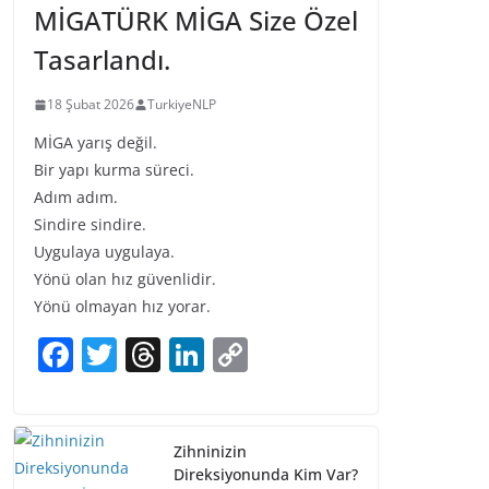
MİGATÜRK MİGA Size Özel
Tasarlandı.
18 Şubat 2026
TurkiyeNLP
MİGA yarış değil.
Bir yapı kurma süreci.
Adım adım.
Sindire sindire.
Uygulaya uygulaya.
Yönü olan hız güvenlidir.
Yönü olmayan hız yorar.
F
T
T
Li
C
a
w
h
n
o
c
itt
re
k
p
e
er
a
e
y
Zihninizin
Direksiyonunda Kim Var?