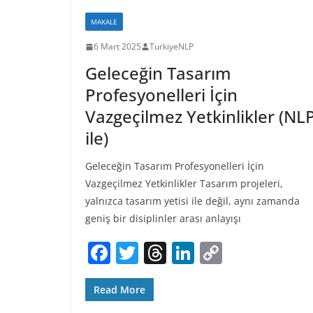
o
s
n
n
MAKALE
o
k
6 Mart 2025
TurkiyeNLP
k
Geleceğin Tasarım
Profesyonelleri İçin
Vazgeçilmez Yetkinlikler (NL
ile)
Geleceğin Tasarım Profesyonelleri İçin
Vazgeçilmez Yetkinlikler Tasarım projeleri,
yalnızca tasarım yetisi ile değil, aynı zamanda
geniş bir disiplinler arası anlayışı
F
T
T
Li
C
a
w
h
n
o
c
itt
re
k
p
Read More