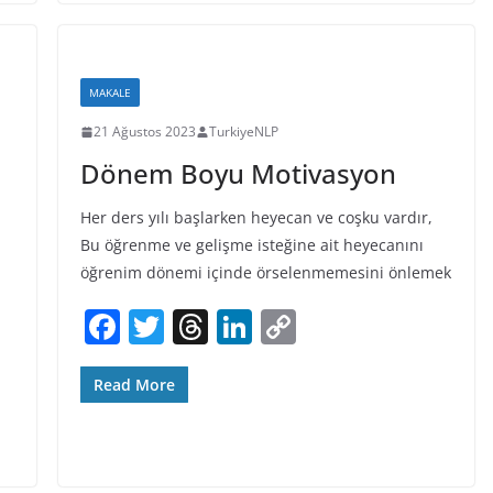
e
er
a
e
y
b
d
dI
Li
o
s
n
n
MAKALE
o
k
21 Ağustos 2023
TurkiyeNLP
k
Dönem Boyu Motivasyon
Her ders yılı başlarken heyecan ve coşku vardır,
Bu öğrenme ve gelişme isteğine ait heyecanını
öğrenim dönemi içinde örselenmemesini önlemek
F
T
T
Li
C
a
w
h
n
o
c
itt
re
k
p
Read More
e
er
a
e
y
b
d
dI
Li