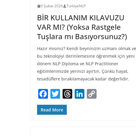
o
k
9 Şubat 2026
TurkiyeNLP
k
BİR KULLANIM KILAVUZU
VAR MI? (Yoksa Rastgele
Tuşlara mı Basıyorsunuz?)
Hazır mısınız? Kendi beyninizin uzmanı olmak v
bu teknolojiyi derinlemesine öğrenmek için yeni
dönem NLP Diploma ve NLP Practitioner
eğitimlerimizde yerinizi ayırtın. Çünkü hayat,
tesadüflere bırakılamayacak kadar değerlidir.
F
T
T
Li
C
a
w
h
n
o
c
itt
re
k
p
Read More
e
er
a
e
y
b
d
dI
Li