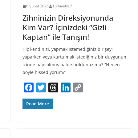
6 Şubat 2026
TurkiyeNLP
Zihninizin Direksiyonunda
Kim Var? İçinizdeki “Gizli
Kaptan” ile Tanışın!
e
Hiç kendinizi, yapmak istemediğiniz bir şeyi
yaparken veya kurtulmak istediğiniz bir duygunun
içinde hapsolmuş halde buldunuz mu? “Neden
böyle hissediyorum?”
F
T
T
Li
C
a
w
h
n
o
c
itt
re
k
p
Read More
e
er
a
e
y
b
d
dI
Li
o
s
n
n