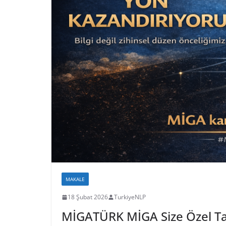
MAKALE
18 Şubat 2026
TurkiyeNLP
MİGATÜRK MİGA Size Özel Ta