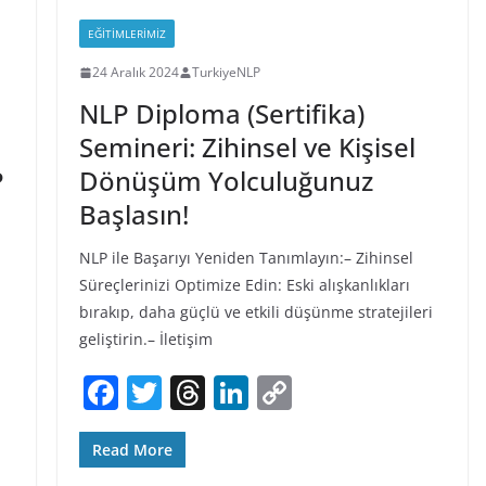
o
k
EĞITIMLERIMIZ
k
24 Aralık 2024
TurkiyeNLP
NLP Diploma (Sertifika)
Semineri: Zihinsel ve Kişisel
P
Dönüşüm Yolculuğunuz
Başlasın!
NLP ile Başarıyı Yeniden Tanımlayın:– Zihinsel
Süreçlerinizi Optimize Edin: Eski alışkanlıkları
bırakıp, daha güçlü ve etkili düşünme stratejileri
geliştirin.– İletişim
F
T
T
Li
C
a
w
h
n
o
c
itt
re
k
p
Read More