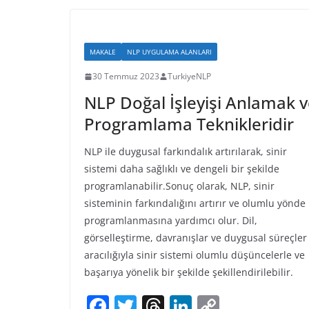
e
er
a
e
y
b
d
dI
Li
o
s
n
n
MAKALE
NLP UYGULAMA ALANLARI
o
k
30 Temmuz 2023
TurkiyeNLP
k
NLP Doğal İşleyişi Anlamak 
Programlama Teknikleridir
NLP ile duygusal farkındalık artırılarak, sinir
sistemi daha sağlıklı ve dengeli bir şekilde
programlanabilir.Sonuç olarak, NLP, sinir
sisteminin farkındalığını artırır ve olumlu yönde
programlanmasına yardımcı olur. Dil,
görselleştirme, davranışlar ve duygusal süreçler
aracılığıyla sinir sistemi olumlu düşüncelerle ve
başarıya yönelik bir şekilde şekillendirilebilir.
F
T
T
Li
C