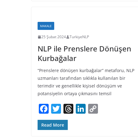
e
er
a
e
y
b
d
dI
Li
o
s
n
n
MAKALE
o
k
25 Şubat 2024
TurkiyeNLP
k
NLP ile Prenslere Dönüşen
Kurbağalar
“Prenslere dönüşen kurbağalar” metaforu, NLP
uzmanları tarafından sıklıkla kullanılan bir
terimdir ve genellikle kişisel dönüşüm ve
potansiyelin ortaya çıkmasını temsil
F
T
T
Li
C
a
w
h
n
o
c
itt
re
k
p
Read More