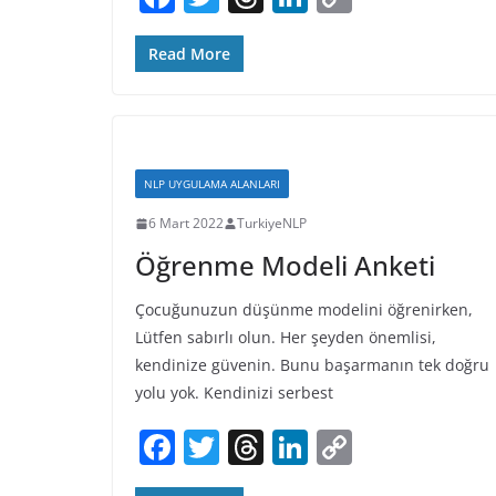
a
w
h
n
o
c
itt
re
k
p
Read More
e
er
a
e
y
b
d
dI
Li
o
s
n
n
NLP UYGULAMA ALANLARI
o
k
6 Mart 2022
TurkiyeNLP
k
Öğrenme Modeli Anketi
Çocuğunuzun düşünme modelini öğrenirken,
Lütfen sabırlı olun. Her şeyden önemlisi,
kendinize güvenin. Bunu başarmanın tek doğru
yolu yok. Kendinizi serbest
F
T
T
Li
C
a
w
h
n
o