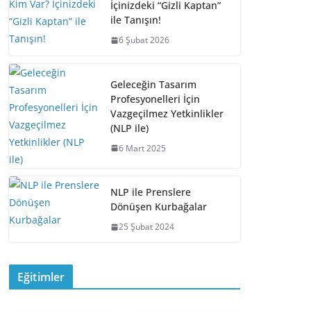
b
d
dI
Li
İçinizdeki “Gizli Kaptan”
o
s
n
n
ile Tanışın!
o
k
6 Şubat 2026
k
Geleceğin Tasarım
Profesyonelleri İçin
Vazgeçilmez Yetkinlikler
(NLP ile)
6 Mart 2025
NLP ile Prenslere
Dönüşen Kurbağalar
25 Şubat 2024
BİR KULLANIM
Eğitimler
KILAVUZU VAR
Davet: “Yeniden
MI? (Yoksa