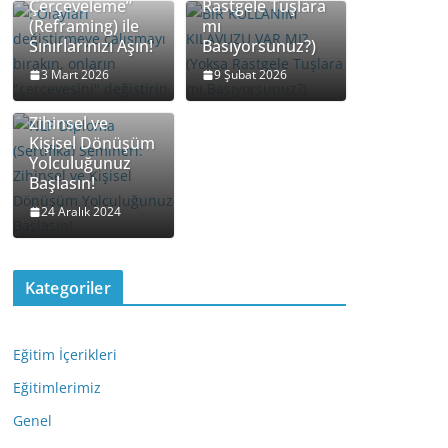
Çerçeveleme”
Rastgele Tuşlara
(Reframing) ile
mı
Sınırlarınızı Aşın!
Basıyorsunuz?)
NLP Diploma
3 Mart 2026
9 Şubat 2026
(Sertifika)
Semineri:
Zihinsel ve
Kişisel Dönüşüm
Yolculuğunuz
Başlasın!
24 Aralık 2024
Kategoriler
Eğitim İçerikleri
Eğitimlerimiz
Genel