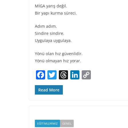
MİGA yarış değil.
Bir yapı kurma süreci.
Adım adım.
Sindire sindire.
Uygulaya uygulaya.
Yönü olan hız güvenlidir.
Yönü olmayan hız yorar.
F
T
T
Li
C
a
w
h
n
o
c
itt
re
k
p
Read More
e
er
a
e
y
b
d
dI
Li
o
s
n
n
EĞITIMLERIMIZ
GENEL