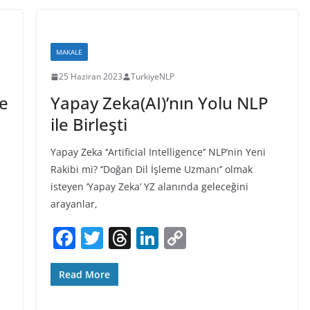
o
s
n
n
o
k
k
MAKALE
25 Haziran 2023
TurkiyeNLP
ve
Yapay Zeka(AI)’nın Yolu NLP
ile Birleşti
Yapay Zeka ‘’Artificial Intelligence’’ NLP’nin Yeni
Rakibi mi? ‘’Doğan Dil İşleme Uzmanı’’ olmak
isteyen ‘Yapay Zeka’ YZ alanında geleceğini
arayanlar,
F
T
T
Li
C
a
w
h
n
o
c
itt
re
k
p
Read More
e
er
a
e
y