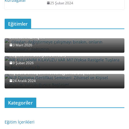
25 Şubat 2024
Eğitimler
Davet: “Yeniden Çerçeveleme” (Reframing) ile
Sınırlarınızı Aşın!
3 Mart 2026
BİR KULLANIM KILAVUZU VAR MI? (Yoksa Rastgele
Tuşlara mı Basıyorsunuz?)
9 Şubat 2026
NLP Diploma (Sertifika) Semineri: Zihinsel ve
Kişisel Dönüşüm Yolculuğunuz Başlasın!
24 Aralık 2024
Kategoriler
Eğitim İçerikleri