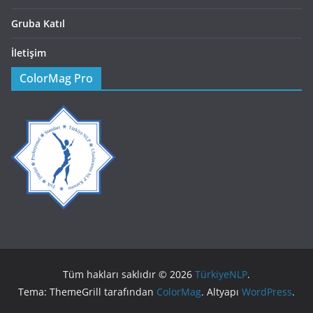
Gruba Katıl
İletişim
ColorMag Pro
Tüm hakları saklıdır © 2026
TürkiyeNLP
.
Tema: ThemeGrill tarafından
ColorMag
. Altyapı
WordPress
.