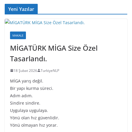
o
s
n
n
Yeni Yazılar
o
k
k
MAKALE
MİGATÜRK MİGA Size Özel
Tasarlandı.
18 Şubat 2026
TurkiyeNLP
MİGA yarış değil.
Bir yapı kurma süreci.
Adım adım.
Sindire sindire.
Uygulaya uygulaya.
Yönü olan hız güvenlidir.
Yönü olmayan hız yorar.