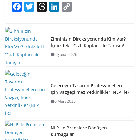
F
T
T
Li
C
a
w
h
n
o
c
itt
re
k
p
e
er
a
e
y
Zihninizin Direksiyonunda Kim Var?
b
d
dI
Li
İçinizdeki “Gizli Kaptan” ile Tanışın!
o
s
n
n
6 Şubat 2026
o
k
k
Geleceğin Tasarım Profesyonelleri
İçin Vazgeçilmez Yetkinlikler (NLP ile)
6 Mart 2025
NLP ile Prenslere Dönüşen
Kurbağalar