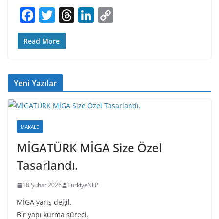
F
T
T
Li
C
a
w
h
n
o
c
itt
re
k
p
Read More
e
er
a
e
y
b
d
dI
Li
Yeni Yazılar
o
s
n
n
o
k
k
MAKALE
MİGATÜRK MİGA Size Özel
Tasarlandı.
18 Şubat 2026
TurkiyeNLP
MİGA yarış değil.
Bir yapı kurma süreci.