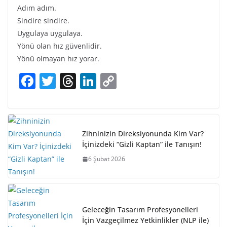
Adım adım.
Sindire sindire.
Uygulaya uygulaya.
Yönü olan hız güvenlidir.
Yönü olmayan hız yorar.
F
T
T
Li
C
a
w
h
n
o
c
itt
re
k
p
e
er
a
e
y
Zihninizin Direksiyonunda Kim Var?
b
d
dI
Li
İçinizdeki “Gizli Kaptan” ile Tanışın!
o
s
n
n
6 Şubat 2026
o
k
k
Geleceğin Tasarım Profesyonelleri
İçin Vazgeçilmez Yetkinlikler (NLP ile)