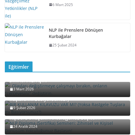
6 Mart 2025
NLP ile Prenslere Dönüşen
Kurbağalar
25 Şubat 2024
Eğitimler
Davet: “Yeniden Çerçeveleme” (Reframing) ile
Sınırlarınızı Aşın!
3 Mart 2026
BİR KULLANIM KILAVUZU VAR MI? (Yoksa Rastgele
Tuşlara mı Basıyorsunuz?)
9 Şubat 2026
NLP Diploma (Sertifika) Semineri: Zihinsel ve
Kişisel Dönüşüm Yolculuğunuz Başlasın!
24 Aralık 2024