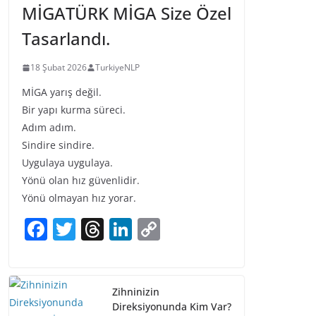
MİGATÜRK MİGA Size Özel
Tasarlandı.
18 Şubat 2026
TurkiyeNLP
MİGA yarış değil.
Bir yapı kurma süreci.
Adım adım.
Sindire sindire.
Uygulaya uygulaya.
Yönü olan hız güvenlidir.
Yönü olmayan hız yorar.
F
T
T
Li
C
a
w
h
n
o
c
itt
re
k
p
e
er
a
e
y
Zihninizin
Direksiyonunda Kim Var?