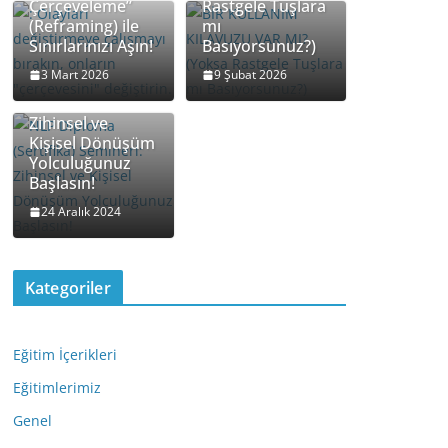
Çerçeveleme”
Rastgele Tuşlara
(Reframing) ile
mı
Sınırlarınızı Aşın!
Basıyorsunuz?)
NLP Diploma
3 Mart 2026
9 Şubat 2026
(Sertifika)
Semineri:
Zihinsel ve
Kişisel Dönüşüm
Yolculuğunuz
Başlasın!
24 Aralık 2024
Kategoriler
Eğitim İçerikleri
Eğitimlerimiz
Genel