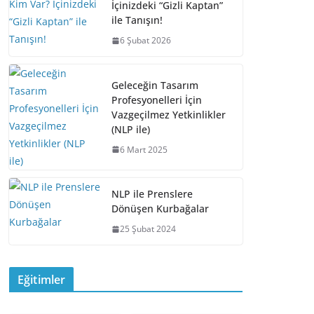
b
d
dI
Li
İçinizdeki “Gizli Kaptan”
o
s
n
n
ile Tanışın!
o
k
6 Şubat 2026
k
Geleceğin Tasarım
Profesyonelleri İçin
Vazgeçilmez Yetkinlikler
(NLP ile)
6 Mart 2025
NLP ile Prenslere
Dönüşen Kurbağalar
25 Şubat 2024
BİR KULLANIM
Eğitimler
KILAVUZU VAR
Davet: “Yeniden
MI? (Yoksa