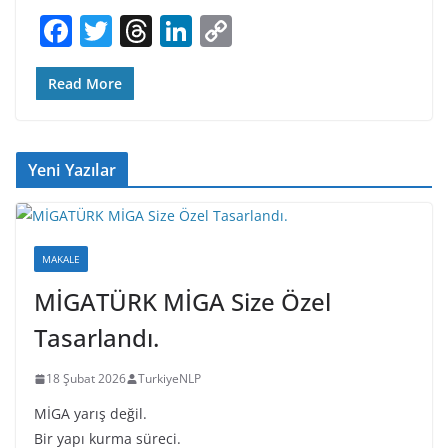
F
T
T
Li
C
a
w
h
n
o
c
itt
re
k
p
Read More
e
er
a
e
y
b
d
dI
Li
Yeni Yazılar
o
s
n
n
o
k
k
MAKALE
MİGATÜRK MİGA Size Özel
Tasarlandı.
18 Şubat 2026
TurkiyeNLP
MİGA yarış değil.
Bir yapı kurma süreci.