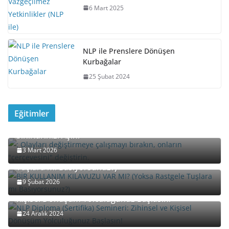
6 Mart 2025
NLP ile Prenslere Dönüşen
Kurbağalar
25 Şubat 2024
Eğitimler
Davet: “Yeniden Çerçeveleme” (Reframing) ile
Sınırlarınızı Aşın!
3 Mart 2026
BİR KULLANIM KILAVUZU VAR MI? (Yoksa Rastgele
Tuşlara mı Basıyorsunuz?)
9 Şubat 2026
NLP Diploma (Sertifika) Semineri: Zihinsel ve
Kişisel Dönüşüm Yolculuğunuz Başlasın!
24 Aralık 2024