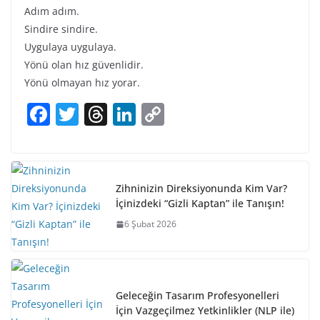
Adım adım.
Sindire sindire.
Uygulaya uygulaya.
Yönü olan hız güvenlidir.
Yönü olmayan hız yorar.
F
T
T
Li
C
a
w
h
n
o
c
itt
re
k
p
e
er
a
e
y
Zihninizin Direksiyonunda Kim Var?
b
d
dI
Li
İçinizdeki “Gizli Kaptan” ile Tanışın!
o
s
n
n
6 Şubat 2026
o
k
k
Geleceğin Tasarım Profesyonelleri
İçin Vazgeçilmez Yetkinlikler (NLP ile)