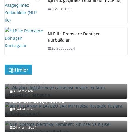
İçin Vazgeçilmez Yetkinlikler (NLP ile)
6 Mart 2025
NLP ile Prenslere Dönüşen
Kurbağalar
25 Şubat 2024
Eğitimler
Davet: “Yeniden Çerçeveleme” (Reframing) ile
Sınırlarınızı Aşın!
3 Mart 2026
BİR KULLANIM KILAVUZU VAR MI? (Yoksa Rastgele
Tuşlara mı Basıyorsunuz?)
9 Şubat 2026
NLP Diploma (Sertifika) Semineri: Zihinsel ve
Kişisel Dönüşüm Yolculuğunuz Başlasın!
24 Aralık 2024