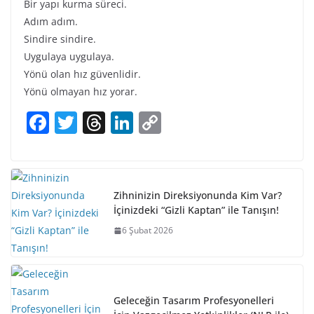
Bir yapı kurma süreci.
Adım adım.
Sindire sindire.
Uygulaya uygulaya.
Yönü olan hız güvenlidir.
Yönü olmayan hız yorar.
F
T
T
Li
C
a
w
h
n
o
c
itt
re
k
p
e
er
a
e
y
Zihninizin Direksiyonunda Kim Var?
b
d
dI
Li
İçinizdeki “Gizli Kaptan” ile Tanışın!
o
s
n
n
6 Şubat 2026
o
k
k
Geleceğin Tasarım Profesyonelleri