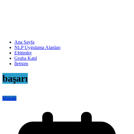
Ana Sayfa
NLP Uygulama Alanları
Eğitimler
Gruba Katıl
İletişim
başarı
Makale