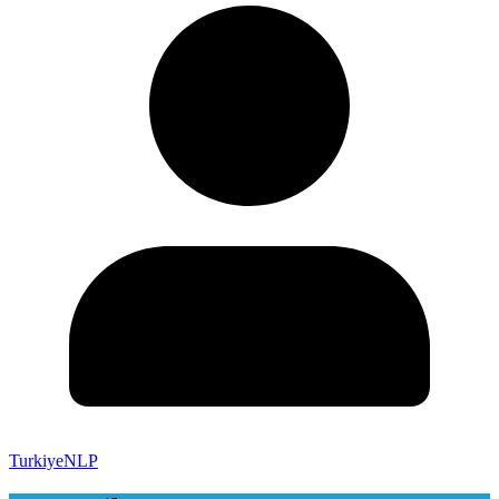
TurkiyeNLP