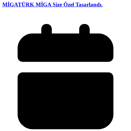
MİGATÜRK MİGA Size Özel Tasarlandı.