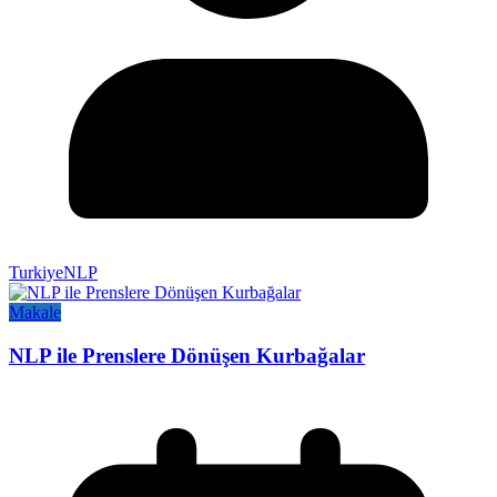
TurkiyeNLP
Makale
NLP ile Prenslere Dönüşen Kurbağalar