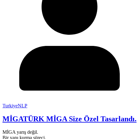
TurkiyeNLP
MİGATÜRK MİGA Size Özel Tasarlandı.
MİGA yarış değil.
Bir yapı kurma süreci.