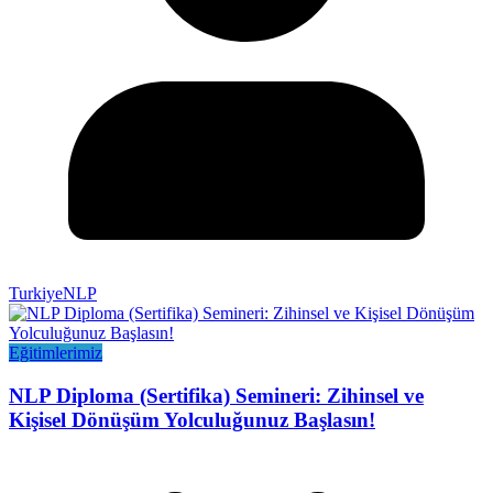
TurkiyeNLP
Eğitimlerimiz
NLP Diploma (Sertifika) Semineri: Zihinsel ve
Kişisel Dönüşüm Yolculuğunuz Başlasın!