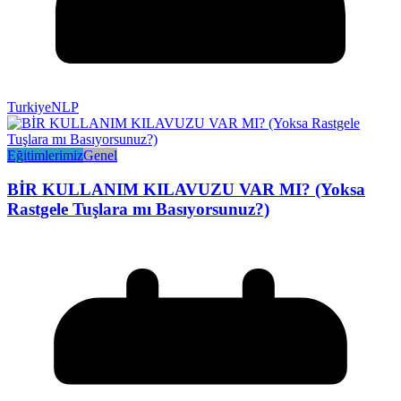
TurkiyeNLP
Eğitimlerimiz
Genel
BİR KULLANIM KILAVUZU VAR MI? (Yoksa
Rastgele Tuşlara mı Basıyorsunuz?)