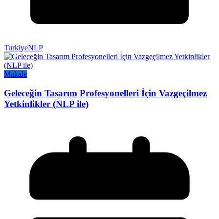
TurkiyeNLP
Makale
Geleceğin Tasarım Profesyonelleri İçin Vazgeçilmez
Yetkinlikler (NLP ile)